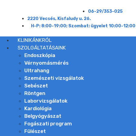
06-29/353-025
2220 Vecsés, Kisfaludy u. 26.
H-P: 8:00-19:00; Szombat: ügyelet 10:00-12:00
KLINIKÁNKRÓL
SZOLGÁLTATÁSAINK
Endoszkópia
Vérnyomásmérés
Ultrahang
Szemészeti vizsgálatok
Sebészet
Röntgen
Laborvizsgálatok
Kardiológia
Belgyógyászat
Fogászati program
Fülészet