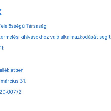
K
 Felelősségű Társaság
 termelési kihívásokhoz való alkalmazkodását segít
Ft
ellékletben
 március 31.
020‐00772